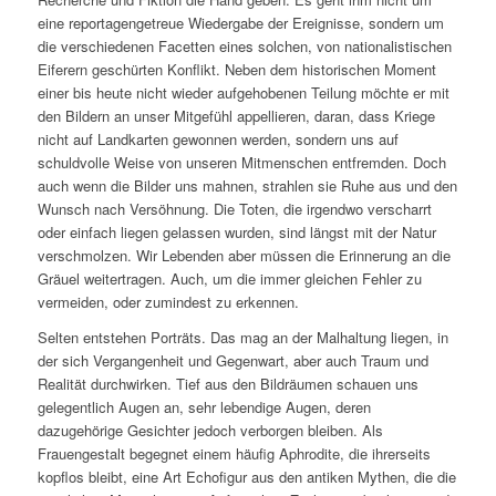
eine reportagengetreue Wiedergabe der Ereignisse, sondern um
die verschiedenen Facetten eines solchen, von nationalistischen
Eiferern geschürten Konflikt. Neben dem historischen Moment
einer bis heute nicht wieder aufgehobenen Teilung möchte er mit
den Bildern an unser Mitgefühl appellieren, daran, dass Kriege
nicht auf Landkarten gewonnen werden, sondern uns auf
schuldvolle Weise von unseren Mitmenschen entfremden. Doch
auch wenn die Bilder uns mahnen, strahlen sie Ruhe aus und den
Wunsch nach Versöhnung. Die Toten, die irgendwo verscharrt
oder einfach liegen gelassen wurden, sind längst mit der Natur
verschmolzen. Wir Lebenden aber müssen die Erinnerung an die
Gräuel weitertragen. Auch, um die immer gleichen Fehler zu
vermeiden, oder zumindest zu erkennen.
Selten entstehen Porträts. Das mag an der Malhaltung liegen, in
der sich Vergangenheit und Gegenwart, aber auch Traum und
Realität durchwirken. Tief aus den Bildräumen schauen uns
gelegentlich Augen an, sehr lebendige Augen, deren
dazugehörige Gesichter jedoch verborgen bleiben. Als
Frauengestalt begegnet einem häufig Aphrodite, die ihrerseits
kopflos bleibt, eine Art Echofigur aus den antiken Mythen, die die