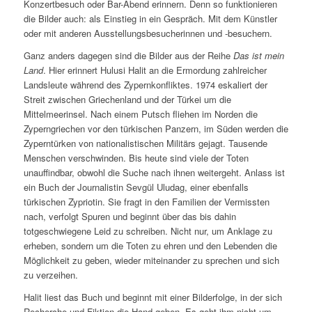
Konzertbesuch oder Bar-Abend erinnern. Denn so funktionieren
die Bilder auch: als Einstieg in ein Gespräch. Mit dem Künstler
oder mit anderen Ausstellungsbesucherinnen und -besuchern.
Ganz anders dagegen sind die Bilder aus der Reihe
Das ist mein
Land
. Hier erinnert Hulusi Halit an die Ermordung zahlreicher
Landsleute während des Zypernkonfliktes. 1974 eskaliert der
Streit zwischen Griechenland und der Türkei um die
Mittelmeerinsel. Nach einem Putsch fliehen im Norden die
Zyperngriechen vor den türkischen Panzern, im Süden werden die
Zyperntürken von nationalistischen Militärs gejagt. Tausende
Menschen verschwinden. Bis heute sind viele der Toten
unauffindbar, obwohl die Suche nach ihnen weitergeht. Anlass ist
ein Buch der Journalistin Sevgül Uludag, einer ebenfalls
türkischen Zypriotin. Sie fragt in den Familien der Vermissten
nach, verfolgt Spuren und beginnt über das bis dahin
totgeschwiegene Leid zu schreiben. Nicht nur, um Anklage zu
erheben, sondern um die Toten zu ehren und den Lebenden die
Möglichkeit zu geben, wieder miteinander zu sprechen und sich
zu verzeihen.
Halit liest das Buch und beginnt mit einer Bilderfolge, in der sich
Recherche und Fiktion die Hand geben. Es geht ihm nicht um