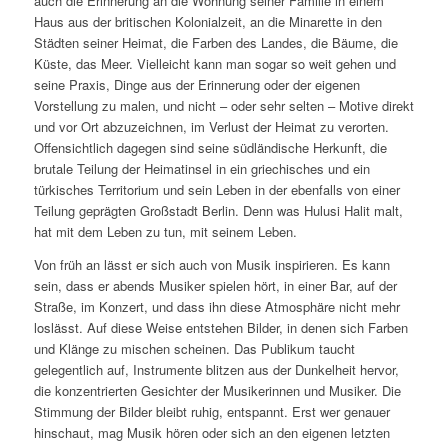
auch die Erinnerung an die Wohnung seiner Familie in einem
Haus aus der britischen Kolonialzeit, an die Minarette in den
Städten seiner Heimat, die Farben des Landes, die Bäume, die
Küste, das Meer. Vielleicht kann man sogar so weit gehen und
seine Praxis, Dinge aus der Erinnerung oder der eigenen
Vorstellung zu malen, und nicht – oder sehr selten – Motive direkt
und vor Ort abzuzeichnen, im Verlust der Heimat zu verorten.
Offensichtlich dagegen sind seine südländische Herkunft, die
brutale Teilung der Heimatinsel in ein griechisches und ein
türkisches Territorium und sein Leben in der ebenfalls von einer
Teilung geprägten Großstadt Berlin. Denn was Hulusi Halit malt,
hat mit dem Leben zu tun, mit seinem Leben.
Von früh an lässt er sich auch von Musik inspirieren. Es kann
sein, dass er abends Musiker spielen hört, in einer Bar, auf der
Straße, im Konzert, und dass ihn diese Atmosphäre nicht mehr
loslässt. Auf diese Weise entstehen Bilder, in denen sich Farben
und Klänge zu mischen scheinen. Das Publikum taucht
gelegentlich auf, Instrumente blitzen aus der Dunkelheit hervor,
die konzentrierten Gesichter der Musikerinnen und Musiker. Die
Stimmung der Bilder bleibt ruhig, entspannt. Erst wer genauer
hinschaut, mag Musik hören oder sich an den eigenen letzten