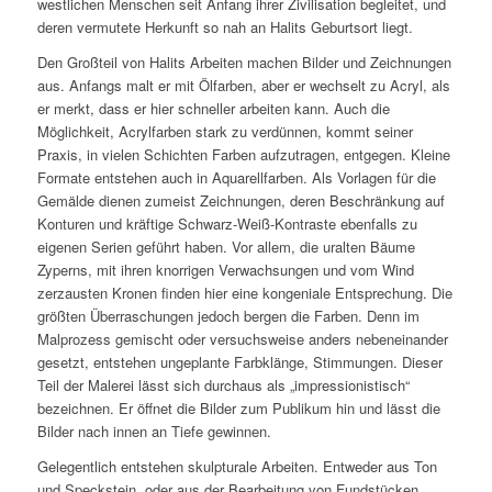
westlichen Menschen seit Anfang ihrer Zivilisation begleitet, und
deren vermutete Herkunft so nah an Halits Geburtsort liegt.
Den Großteil von Halits Arbeiten machen Bilder und Zeichnungen
aus. Anfangs malt er mit Ölfarben, aber er wechselt zu Acryl, als
er merkt, dass er hier schneller arbeiten kann. Auch die
Möglichkeit, Acrylfarben stark zu verdünnen, kommt seiner
Praxis, in vielen Schichten Farben aufzutragen, entgegen. Kleine
Formate entstehen auch in Aquarellfarben. Als Vorlagen für die
Gemälde dienen zumeist Zeichnungen, deren Beschränkung auf
Konturen und kräftige Schwarz-Weiß-Kontraste ebenfalls zu
eigenen Serien geführt haben. Vor allem, die uralten Bäume
Zyperns, mit ihren knorrigen Verwachsungen und vom Wind
zerzausten Kronen finden hier eine kongeniale Entsprechung. Die
größten Überraschungen jedoch bergen die Farben. Denn im
Malprozess gemischt oder versuchsweise anders nebeneinander
gesetzt, entstehen ungeplante Farbklänge, Stimmungen. Dieser
Teil der Malerei lässt sich durchaus als „impressionistisch“
bezeichnen. Er öffnet die Bilder zum Publikum hin und lässt die
Bilder nach innen an Tiefe gewinnen.
Gelegentlich entstehen skulpturale Arbeiten. Entweder aus Ton
und Speckstein, oder aus der Bearbeitung von Fundstücken,