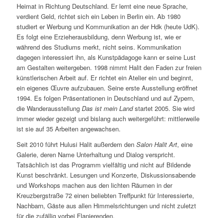
Heimat in Richtung Deutschland. Er lernt eine neue Sprache,
verdient Geld, richtet sich ein Leben in Berlin ein. Ab 1980
studiert er Werbung und Kommunikation an der Hdk (heute UdK).
Es folgt eine Erzieherausbildung, denn Werbung ist, wie er
während des Studiums merkt, nicht seins. Kommunikation
dagegen interessiert ihn, als Kunstpädagoge kann er seine Lust
am Gestalten weitergeben. 1998 nimmt Halit den Faden zur freien
künstlerischen Arbeit auf. Er richtet ein Atelier ein und beginnt,
ein eigenes Œuvre aufzubauen. Seine erste Ausstellung eröffnet
1994. Es folgen Präsentationen in Deutschland und auf Zypern,
die Wanderausstellung
Das ist mein Land
startet 2005. Sie wird
immer wieder gezeigt und bislang auch weitergeführt: mittlerweile
ist sie auf 35 Arbeiten angewachsen.
Seit 2010 führt Hulusi Halit außerdem den
Salon Halit Art
, eine
Galerie, deren Name Unterhaltung und Dialog verspricht.
Tatsächlich ist das Programm vielfältig und nicht auf Bildende
Kunst beschränkt. Lesungen und Konzerte, Diskussionsabende
und Workshops machen aus den lichten Räumen in der
Kreuzbergstraße 72 einen beliebten Treffpunkt für Interessierte,
Nachbarn, Gäste aus allen Himmelsrichtungen und nicht zuletzt
für die zufällig vorbei Flanierenden.