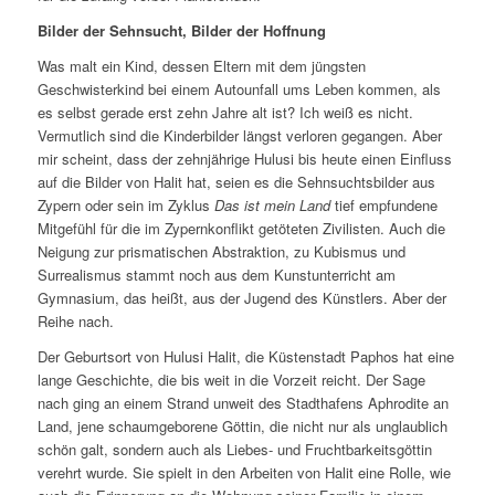
Bilder der Sehnsucht, Bilder der Hoffnung
Was malt ein Kind, dessen Eltern mit dem jüngsten
Geschwisterkind bei einem Autounfall ums Leben kommen, als
es selbst gerade erst zehn Jahre alt ist? Ich weiß es nicht.
Vermutlich sind die Kinderbilder längst verloren gegangen. Aber
mir scheint, dass der zehnjährige Hulusi bis heute einen Einfluss
auf die Bilder von Halit hat, seien es die Sehnsuchtsbilder aus
Zypern oder sein im Zyklus
Das ist mein Land
tief empfundene
Mitgefühl für die im Zypernkonflikt getöteten Zivilisten. Auch die
Neigung zur prismatischen Abstraktion, zu Kubismus und
Surrealismus stammt noch aus dem Kunstunterricht am
Gymnasium, das heißt, aus der Jugend des Künstlers. Aber der
Reihe nach.
Der Geburtsort von Hulusi Halit, die Küstenstadt Paphos hat eine
lange Geschichte, die bis weit in die Vorzeit reicht. Der Sage
nach ging an einem Strand unweit des Stadthafens Aphrodite an
Land, jene schaumgeborene Göttin, die nicht nur als unglaublich
schön galt, sondern auch als Liebes- und Fruchtbarkeitsgöttin
verehrt wurde. Sie spielt in den Arbeiten von Halit eine Rolle, wie